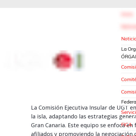
Inicio
Notici
Noticia
La Org
ÓRGA
Comisi
Comité
Comisi
Federa
La Comisión Ejecutiva Insular de UGT en 
Servic
la isla, adaptando las estrategias gener
FICA
Gran Canaria. Este equipo se enfoca en fo
afiliados y promoviendo la negociación c