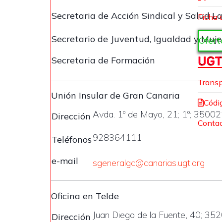
Secretaria de Acción Sindical y Salud L
Ficha 
Secretario de Juventud, Igualdad y Muje
Ofert
Secretaria de Formación
Transp
Unión Insular de Gran Canaria
Códi
Avda. 1º de Mayo, 21; 1º; 3500
Dirección
Conta
928364111
Teléfonos
e-mail
sgeneralgc@canarias.ugt.org
Oficina en Telde
Juan Diego de la Fuente, 40; 35
Dirección