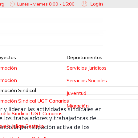
Login
rg
Lunes - viernes 8:00 - 15:00
oyectos
Departamentos
rmación
Servicios Jurídicos
rmacion
Servicios Sociales
rmación Sindical
Juventud
rmación Sindical UGT Canarias
Migración
y liderar las actividades sindicales en
cuela Sindical UGT Canarias
de los trabajadores y trabajadoras de
uela Julian Besteiro
tando la participación activa de los