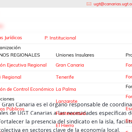
ugt@canarias.ugt.o
as
s Jurídicas
P. Institucional
anización
NOS REGIONALES
Uniones Insulares
Pr
ón Ejecutiva Regional
Gran Canaria
Fo
Fo
 Regional
Tenerife
Fo
ón de Control Económico
La Palma
Fo
ciones
Lanzarote
Gran Canaria es el órgano responsable de coordinar 
Es
ios Públicos
ales de UGT Canarias a las necesidades específicas 
Fuerteventura
Esc
rtalecer la presencia del sindicato en la isla, facili
El Hierro
olectiva en sectores clave de la economía local.