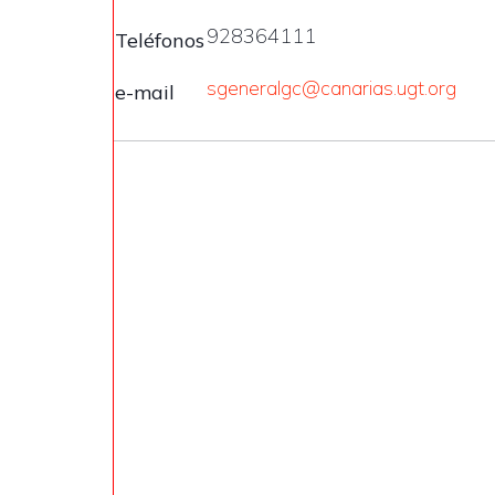
928364111
Teléfonos
sgeneralgc@canarias.ugt.org
e-mail