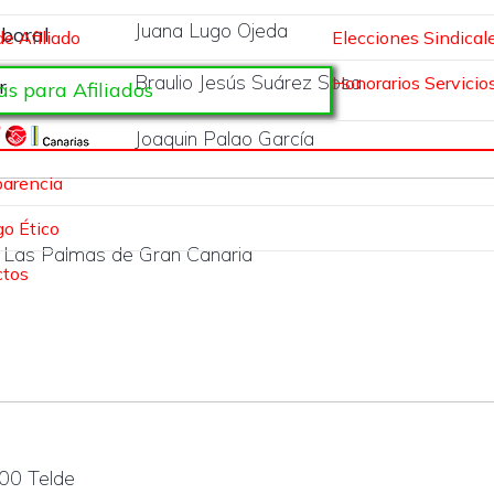
Juana Lugo Ojeda
aboral
de Afiliado
Elecciones Sindical
Braulio Jesús Suárez Sosa
Honorarios Servicios
r
as para Afiliados
Joaquin Palao García
arencia
go Ético
2 Las Palmas de Gran Canaria
ctos
200 Telde