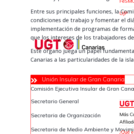
FeSM
Entre sus principales funciones, la Comi
UJP
condiciones de trabajo y fomentar el di
implementación de programas de formaci
que los intereses de los trabajadores de
Este órgano juega un papel fundamental
Canarias a las particularidades de la is
Unión Insular de Gran Canaria
Comisión Ejecutiva Insular de Gran Cana
Secretario General
Más C
Secretaria de Organización
Afilia
Secretaria de Medio Ambiente y Movimi
¿Qué 