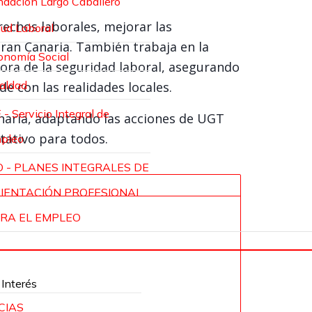
ndación Largo Caballero
rechos laborales, mejorar las
lud Laboral
Gran Canaria. También trabaja en la
onomía Social
ora de la seguridad laboral, asegurando
ualdad
e con las realidades locales.
 - Servicio Integral de
naria, adaptando las acciones de UGT
tativo para todos.
pleo
O - PLANES INTEGRALES DE
IENTACIÓN PROFESIONAL
RA EL EMPLEO
 Interés
CIAS