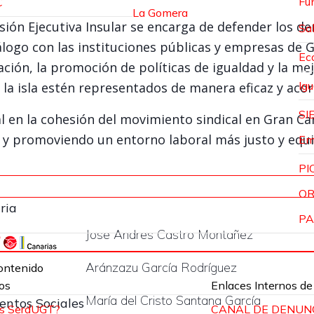
Fu
C
La Gomera
sión Ejecutiva Insular se encarga de defender los de
Sa
álogo con las instituciones públicas y empresas de 
Ec
ón, la promoción de políticas de igualdad y la mej
Ig
 la isla estén representados de manera eficaz y acord
SIE
 en la cohesión del movimiento sindical en Gran Ca
la y promoviendo un entorno laboral más justo y equi
Em
PI
OR
ria
PA
Jose Andres Castro Montañez
Aránzazu García Rodríguez
ontenido
dos
Enlaces Internos de
María del Cristo Santana García
entos Sociales
es SerdUGT?
CANAL DE DENUN