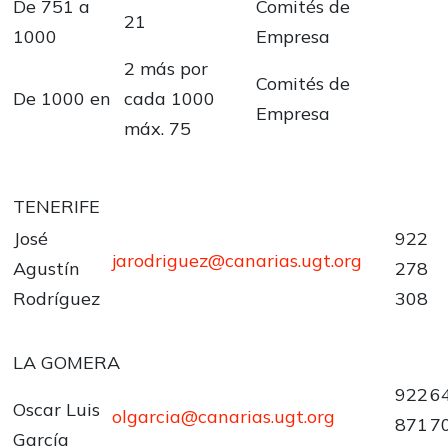
De 751 a
Comités de
21
1000
Empresa
2 más por
Comités de
De 1000 en
cada 1000
Empresa
máx. 75
TENERIFE
José
922
jarodriguez@canarias.ugt.org
Agustín
278
Rodríguez
308
LA GOMERA
922
6
Oscar Luis
olgarcia@canarias.ugt.org
871
7
García