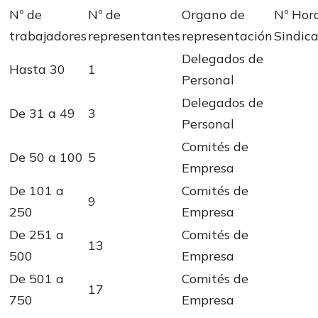
Nº de
Nº de
Organo de
Nº Hor
trabajadores
representantes
representación
Sindica
Delegados de
Hasta 30
1
Personal
Delegados de
De 31 a 49
3
Personal
Comités de
De 50 a 100
5
Empresa
De 101 a
Comités de
9
250
Empresa
De 251 a
Comités de
13
500
Empresa
De 501 a
Comités de
17
750
Empresa