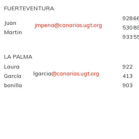
FUERTEVENTURA
928
6
Juan
jmpena@canarias.ugt.org
530
8
Martin
933
5
LA PALMA
Laura
922
lgarcia
@canarias.ugt.org
García
413
bonilla
903