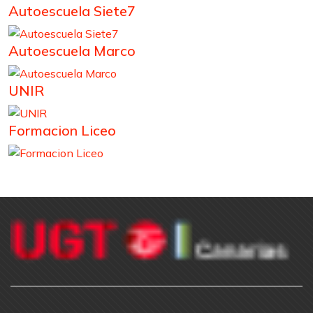
Autoescuela Siete7
Autoescuela Marco
UNIR
Formacion Liceo