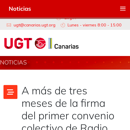
≡
Noticias
Login
ugt@canarias.ugt.org
Lunes - viernes 8:00 - 15:00
NOTICIAS
A más de tres
meses de la firma
del primer convenio
colectivo de Radio