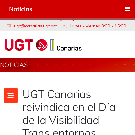
≡
Noticias
Login
ugt@canarias.ugt.org
Lunes - viernes 8:00 - 15:00
NOTICIAS
UGT Canarias
reivindica en el Día
de la Visibilidad
Trans entornos